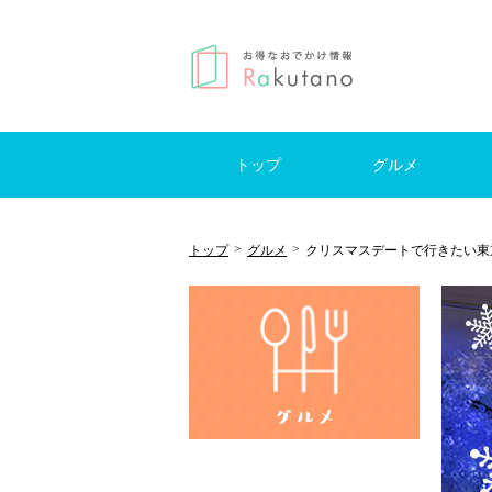
トップ
グルメ
はじめての方へ
モーニング
ランチ
カフェ
レストラン
ブッフェ
スイーツ
居酒屋
バー
日帰
国内
海外
キャ
>
>
トップ
グルメ
クリスマスデートで行きたい東