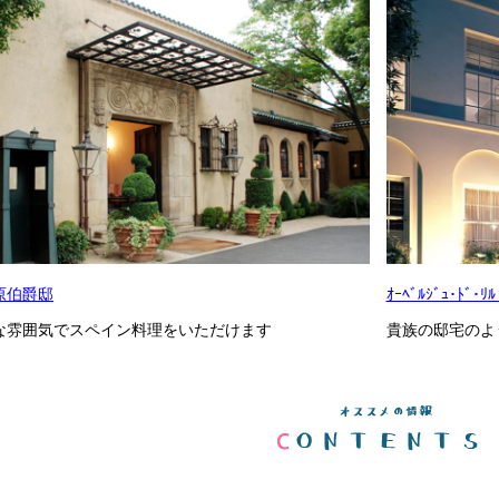
原伯爵邸
ｵｰﾍﾞﾙｼﾞｭ･ﾄﾞ･ﾘﾙ
な雰囲気でスペイン料理をいただけます
貴族の邸宅のよ