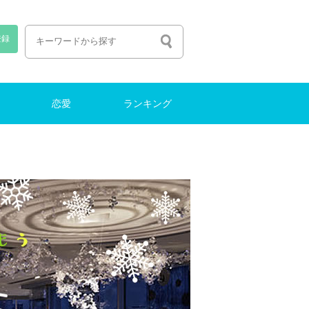
登録
恋愛
ランキング
恋愛しよう
出会い
ファッション
働く・転職
ナイトライフ
結婚
働く・転職
ランキング
特集