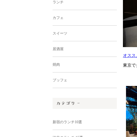
ランチ
カフェ
スイーツ
居酒屋
オスス
焼肉
東京で
ブッフェ
新宿のランチ10選