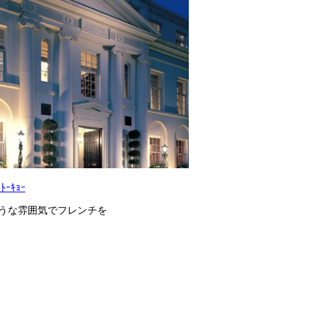
 ﾄｰｷｮｰ
うな雰囲気でフレンチを