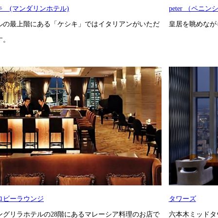
キ (マンダリンホテル)
peter （ペニ
ルの最上階にある「ケシキ」ではイタリアンがいただ
皇居を眺めなが
す。
ロビーラウンジ
タワーズ
ングリラホテルの28階にあるマレーシア料理のお店で
六本木ミッドタ