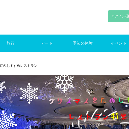
ログイン/
旅行
デート
季節の体験
イベント
り旅行
旅行
旅行
ンプ
初デート
東京デート
鎌倉デート
新宿デート
お花見
花火
紅葉
クリスマス
ランキング
季節のイベント
京のおすすめレストラン