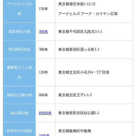
アークヒルズの
東京都港区赤坂1-12-32
150本
桜
アークヒルズ アーク・カラヤン広場
靖国神社の桜
500本
東京都千代田区九段北3-1-1
明治神宮外苑
380本
東京都新宿区霞ヶ丘町1-1
播磨坂さくら並
120本
東京都文京区小石川4・5丁目境
木
飛鳥山公園の桜
600本
東京都北区王子1-1-3
砧公園の桜
約840本
東京都世田谷区砧公園1-1
石神井川の桜並
東京都板橋区中板橋
1000本