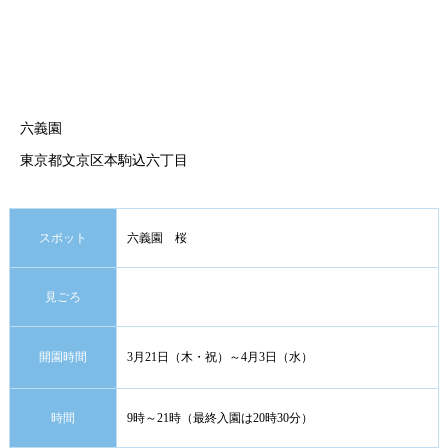
六義園
東京都文京区本駒込六丁目
スポット
六義園 桜
見ごろ
開園時間
3月21日（木・祝）～4月3日（水）
時間
9時～21時（最終入園は20時30分）