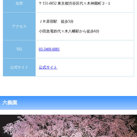
住所
〒151-0052 東京都渋谷区代々木神園町２−１
ＪＲ原宿駅 徒歩5分
アクセス
小田急電鉄代々木八幡駅から徒歩6分
TEL
03-3469-6081
公式サイト
公式サイト
六義園