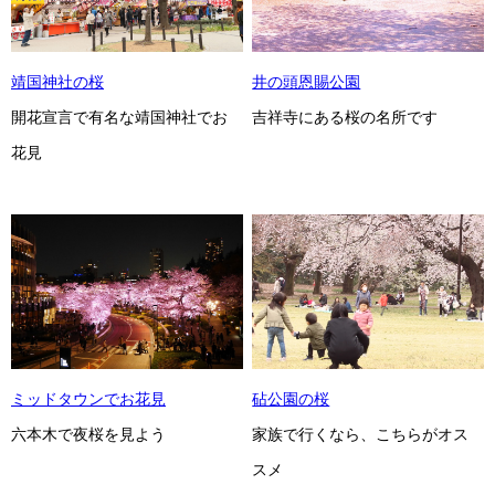
靖国神社の桜
井の頭恩賜公園
開花宣言で有名な靖国神社でお
吉祥寺にある桜の名所です
花見
ミッドタウンでお花見
砧公園の桜
六本木で夜桜を見よう
家族で行くなら、こちらがオス
スメ