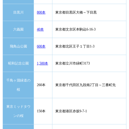
目黒川
800本
東京都目黒区大橋～下目黒
六義園
40本
東京都文京区本駒込6-16-3
飛鳥山公園
600本
東京都北区王子１丁目1-3
昭和記念公園
1,500本
東京都立川市緑町3173
千鳥ヶ淵緑道の
260本
東京都千代田区九段南2丁目～三番町先
桜
東京ミッドタウ
150本
東京都港区赤坂9-7-1
ンの桜