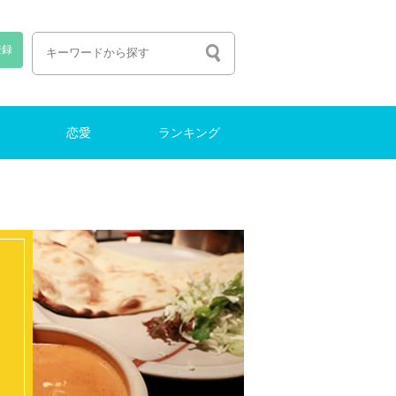
登録
恋愛
ランキング
恋愛しよう
出会い
ファッション
働く・転職
ナイトライフ
結婚
働く・転職
ランキング
特集