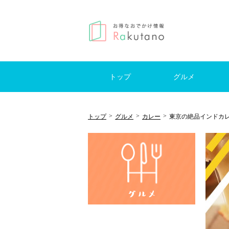
トップ
グルメ
はじめての方へ
モーニング
ランチ
カフェ
レストラン
ブッフェ
スイーツ
居酒屋
バー
日帰
国内
海外
キャ
>
>
>
トップ
グルメ
カレー
東京の絶品インドカレー