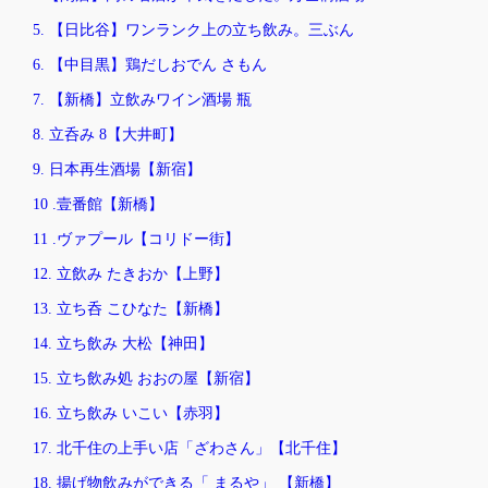
5. 【日比谷】ワンランク上の立ち飲み。三ぶん
6. 【中目黒】鶏だしおでん さもん
7. 【新橋】立飲みワイン酒場 瓶
8. 立呑み 8【大井町】
9. 日本再生酒場【新宿】
10 .壹番館【新橋】
11 .ヴァプール【コリドー街】
12. 立飲み たきおか【上野】
13. 立ち呑 こひなた【新橋】
14. 立ち飲み 大松【神田】
15. 立ち飲み処 おおの屋【新宿】
16. 立ち飲み いこい【赤羽】
17. 北千住の上手い店「ざわさん」【北千住】
18. 揚げ物飲みができる「 まるや」 【新橋】