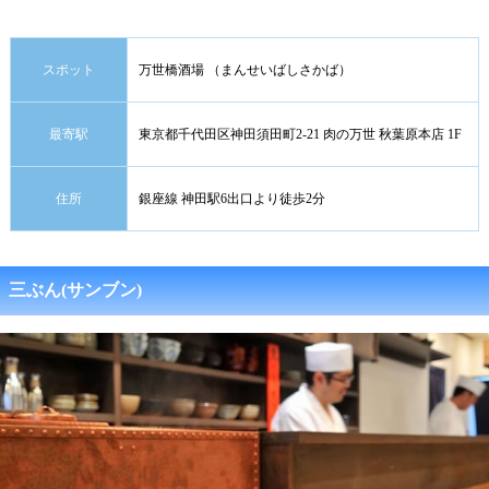
スポット
万世橋酒場 （まんせいばしさかば）
最寄駅
東京都千代田区神田須田町2-21 肉の万世 秋葉原本店 1F
住所
銀座線 神田駅6出口より徒歩2分
三ぶん(サンブン)