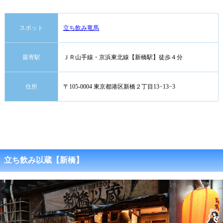
スポット
立ち飲み竜馬
最寄駅
ＪＲ山手線・京浜東北線【新橋駅】徒歩４分
住所
〒105-0004 東京都港区新橋２丁目13−13−3
立ち飲み以蔵【新橋】