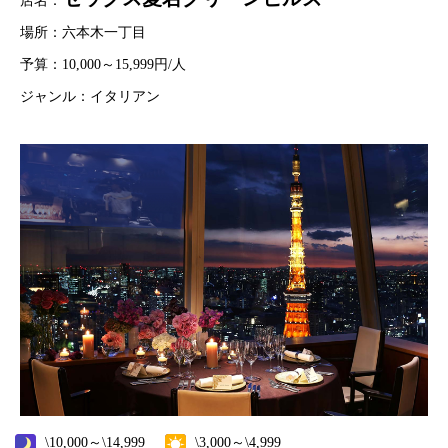
店名：
場所：六本木一丁目
予算：10,000～15,999円/人
ジャンル：イタリアン
\10,000～\14,999
\3,000～\4,999