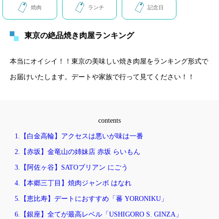
焼肉
ランチ
記念日
東京の絶品焼き肉屋ランキング
本当にオイシイ！！東京の美味しい焼き肉屋をランキング形式で
お届けいたします。デートや家族で行って見てください！！
contents
1.【白金高輪】アクセスは悪いが味は一番
2.【赤坂】金竜山の姉妹店 赤坂 らいもん
3.【阿佐ヶ谷】SATOブリアン にごう
4.【本郷三丁目】焼肉ジャンボ はなれ
5.【恵比寿】デートにおすすめ「蕃 YORONIKU」
6.【銀座】全てが最高レベル「USHIGORO S. GINZA」