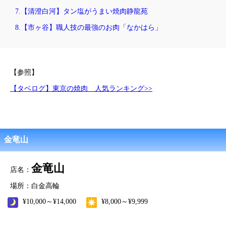
7.【清澄白河】タン塩がうまい焼肉静龍苑
8.【市ヶ谷】職人技の最強のお肉「なかはら」
【参照】
【タベログ】東京の焼肉 人気ランキング>>
金竜山
金竜山
店名：
場所：白金高輪
¥10,000～¥14,000
¥8,000～¥9,999