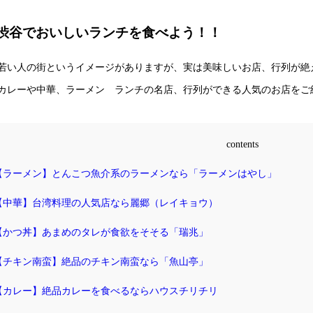
渋谷でおいしいランチを食べよう！！
若い人の街というイメージがありますが、実は美味しいお店、行列が絶
カレーや中華、ラーメン ランチの名店、行列ができる人気のお店をご
contents
【ラーメン】とんこつ魚介系のラーメンなら「ラーメンはやし」
.【中華】台湾料理の人気店なら麗郷（レイキョウ）
.【かつ丼】あまめのタレが食欲をそそる「瑞兆」
.【チキン南蛮】絶品のチキン南蛮なら「魚山亭」
.【カレー】絶品カレーを食べるならハウスチリチリ