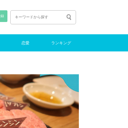
登録
恋愛
ランキング
恋愛しよう
出会い
ファッション
働く・転職
ナイトライフ
結婚
働く・転職
ランキング
特集