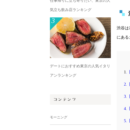
仕事帰りに立ち寄りたい、東京の人
気立ち飲み店ランキング
3
渋谷は
にある
デートにおすすめ東京の人気イタリ
1
.
アンランキング
2
3
4
モーニング
5