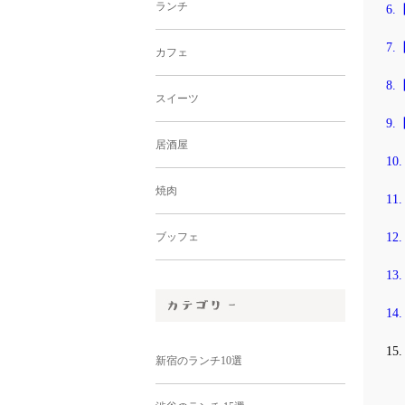
ランチ
6
7
カフェ
8
スイーツ
9
居酒屋
1
焼肉
1
1
ブッフェ
1
14
1
新宿のランチ10選