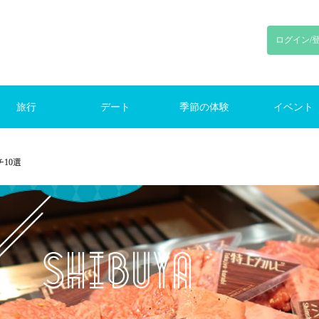
ログイン/
旅行
デート
季節の体験
イベント
り旅行
旅行
旅行
ンプ
初デート
東京デート
鎌倉デート
新宿デート
お花見
花火
紅葉
クリスマス
ランキング
季節のイベント
10選