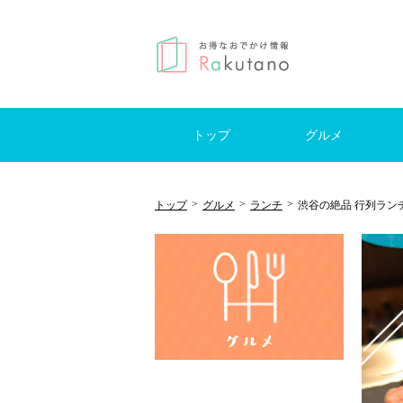
トップ
グルメ
はじめての方へ
モーニング
ランチ
カフェ
レストラン
ブッフェ
スイーツ
居酒屋
バー
日帰
国内
海外
キャ
>
>
>
トップ
グルメ
ランチ
渋谷の絶品 行列ランチ