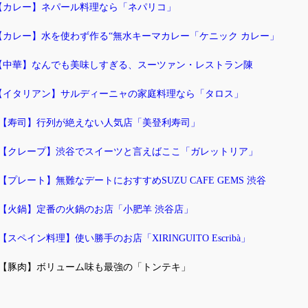
.【カレー】ネパール料理なら「ネパリコ」
.【カレー】水を使わず作る“無水キーマカレー「
ケニック カレー」
.【中華】なんでも美味しすぎる、スーツァン・レストラン陳
.【イタリアン】サルディーニャの家庭料理なら「
タロス」
0.【寿司】行列が絶えない人気店「美登利寿司」
1.【クレープ】
渋谷でスイーツと言えばここ「ガレットリア」
2.【プレート】無難なデートにおすすめSUZU CAFE GEMS 渋谷
3.【火鍋】定番の火鍋のお店「小肥羊 渋谷店」
.【スペイン料理】使い勝手のお店「XIRINGUITO Escribà」
5.【豚肉】ボリューム味も最強の「トンテキ」