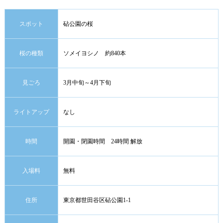
スポット
砧公園の桜
桜の種類
ソメイヨシノ 約840本
見ごろ
3月中旬～4月下旬
ライトアップ
なし
時間
開園・閉園時間 24時間 解放
入場料
無料
住所
東京都世田谷区砧公園1-1