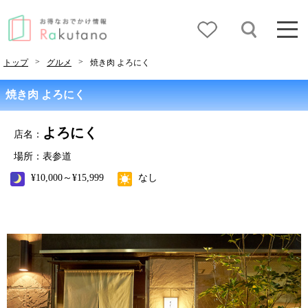
>
>
トップ
グルメ
焼き肉 よろにく
焼き肉 よろにく
よろにく
店名：
場所：表参道
¥10,000～¥15,999
なし