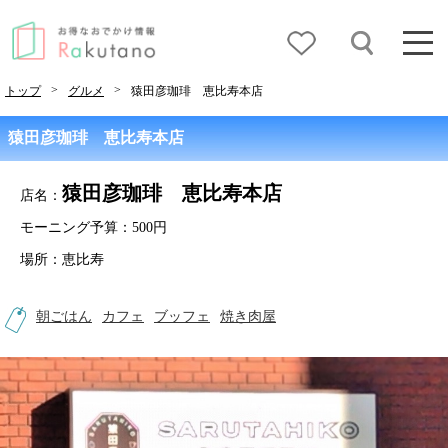
>
>
トップ
グルメ
猿田彦珈琲 恵比寿本店
猿田彦珈琲 恵比寿本店
猿田彦珈琲 恵比寿本店
店名：
モーニング予算：500円
場所：恵比寿
朝ごはん
カフェ
ブッフェ
焼き肉屋