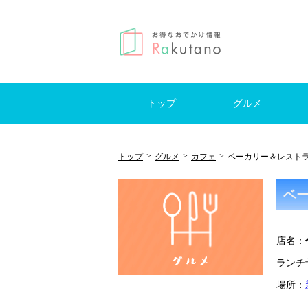
トップ
グルメ
はじめての方へ
モーニング
ランチ
カフェ
レストラン
ブッフェ
スイーツ
居酒屋
バー
日帰
国内
海外
キャ
>
>
>
トップ
グルメ
カフェ
ベーカリー＆レストラ
ベー
店名：
ランチ予
場所：