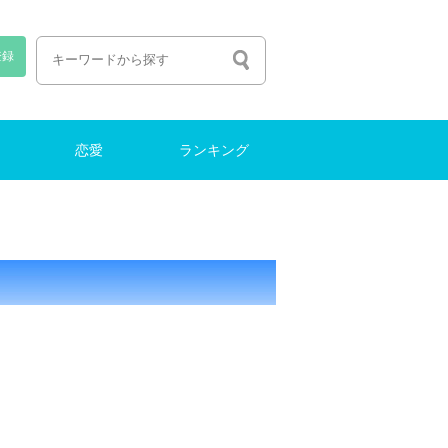
登録
恋愛
ランキング
恋愛しよう
出会い
ファッション
働く・転職
ナイトライフ
結婚
働く・転職
ランキング
特集