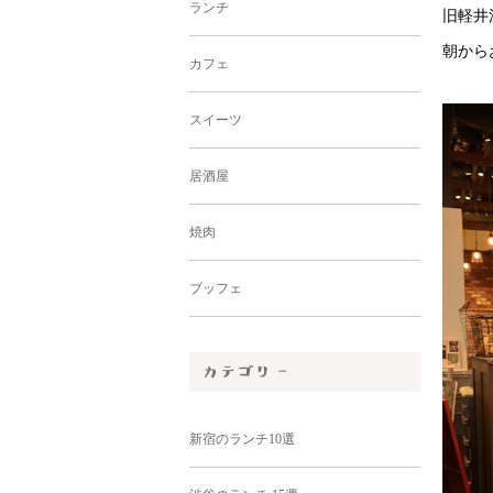
ランチ
旧軽井
朝から
カフェ
スイーツ
居酒屋
焼肉
ブッフェ
新宿のランチ10選