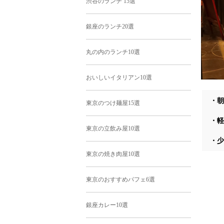
渋谷のランチ 15選
銀座のランチ20選
丸の内のランチ10選
おいしいイタリアン10選
・朝
東京のつけ麺屋15選
・軽
東京の立飲み屋10選
・少
東京の焼き肉屋10選
東京のおすすめパフェ6選
銀座カレー10選