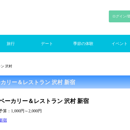
ログイン/
旅行
デート
季節の体験
イベント
り旅行
旅行
旅行
ンプ
初デート
東京デート
鎌倉デート
新宿デート
お花見
花火
紅葉
クリスマス
ランキング
季節のイベント
ン 沢村
カリー＆レストラン 沢村 新宿
ベーカリー＆レストラン 沢村 新宿
算：1,000円～2,000円
新宿