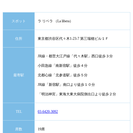
スポット
ラ リベラ （La libera）
住所
東京都渋谷区代々木1-23-7 第三瑞穂ビル１Ｆ
JR線・都営大江戸線「代々木駅」西口徒歩３分
小田急線「南新宿駅」徒歩４分
最寄駅
北都心線「北参道駅」徒歩５分
JR線「新宿駅」南口より徒歩１０分
「明治神宮」東海大東大病院側出口より徒歩２分
TEL
03-6420-3092
席数
19席