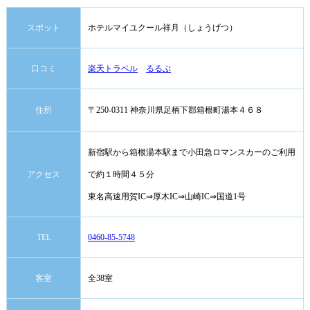
スポット
ホテルマイユクール祥月（しょうげつ）
口コミ
楽天トラベル
るるぶ
住所
〒250-0311 神奈川県足柄下郡箱根町湯本４６８
新宿駅から箱根湯本駅まで小田急ロマンスカーのご利用
アクセス
で約１時間４５分
東名高速用賀IC⇒厚木IC⇒山崎IC⇒国道1号
TEL
0460-85-5748
客室
全38室