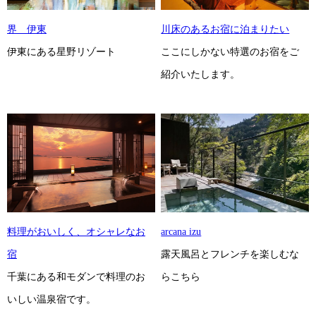
界 伊東
川床のあるお宿に泊まりたい
伊東にある星野リゾート
ここにしかない特選のお宿をご
紹介いたします。
料理がおいしく、オシャレなお
arcana izu
宿
露天風呂とフレンチを楽しむな
千葉にある和モダンで料理のお
らこちら
いしい温泉宿です。