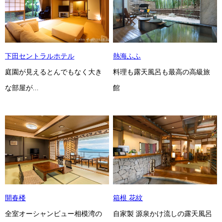
下田セントラルホテル
熱海ふふ
庭園が見えるとんでもなく大き
料理も露天風呂も最高の高級旅
な部屋が...
館
開春楼
箱根 花紋
全室オーシャンビュー相模湾の
自家製 源泉かけ流しの露天風呂