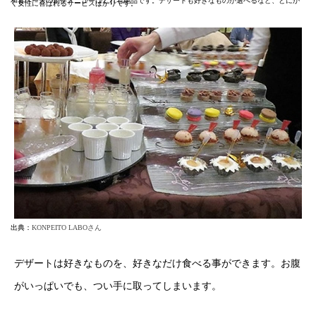
和食ベースの創作メニューはどれも絶品です。デザートも好きなものが選べるなど、とにか
く女性に喜ばれるサービスばかりです。
出典：
KONPEITO LABOさん
デザートは好きなものを、好きなだけ食べる事ができます。お腹
がいっぱいでも、つい手に取ってしまいます。