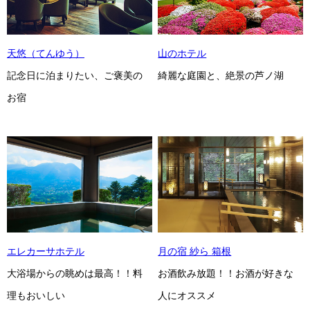
天悠（てんゆう）
山のホテル
記念日に泊まりたい、ご褒美の
綺麗な庭園と、絶景の芦ノ湖
お宿
エレカーサホテル
月の宿 紗ら 箱根
大浴場からの眺めは最高！！料
お酒飲み放題！！お酒が好きな
理もおいしい
人にオススメ