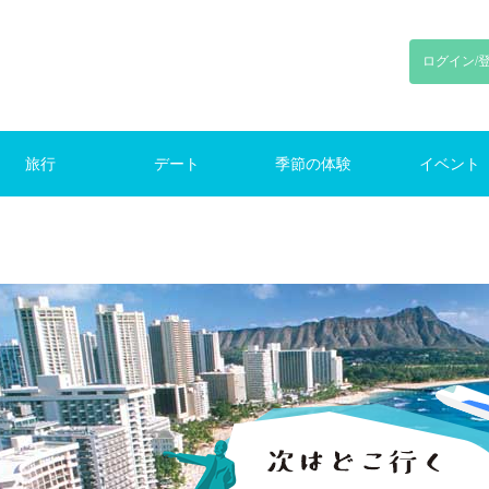
ログイン/
旅行
デート
季節の体験
イベント
り旅行
旅行
旅行
ンプ
初デート
東京デート
鎌倉デート
新宿デート
お花見
花火
紅葉
クリスマス
ランキング
季節のイベント