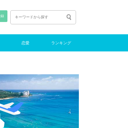
登録
恋愛
ランキング
恋愛しよう
出会い
ファッション
働く・転職
ナイトライフ
結婚
働く・転職
ランキング
特集