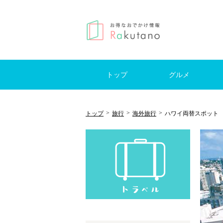
トップ
グルメ
はじめての方へ
モーニング
ランチ
カフェ
レストラン
ブッフェ
スイーツ
居酒屋
バー
日帰
国内
海外
キャ
>
>
>
トップ
旅行
海外旅行
ハワイ両替スポット