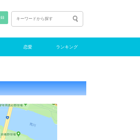
登録
恋愛
ランキング
恋愛しよう
出会い
ファッション
働く・転職
ナイトライフ
結婚
働く・転職
ランキング
特集