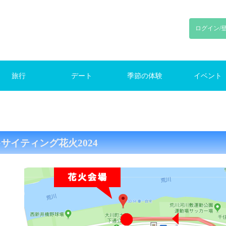
ログイン/
旅行
デート
季節の体験
イベント
り旅行
旅行
旅行
ンプ
初デート
東京デート
鎌倉デート
新宿デート
お花見
花火
紅葉
クリスマス
ランキング
季節のイベント
サイティング花火2024