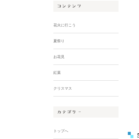
花火に行こう
夏祭り
お花見
紅葉
クリスマス
トップへ