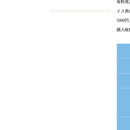
有料席
イス席(
500
購入枚