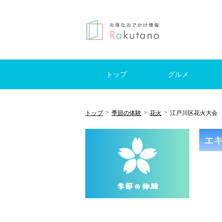
トップ
グルメ
はじめての方へ
モーニング
ランチ
カフェ
レストラン
ブッフェ
スイーツ
居酒屋
バー
日帰
国内
海外
キャ
>
>
>
トップ
季節の体験
花火
江戸川区花火大会
エキ