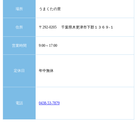
場所
うまくたの里
住所
〒292-0205 千葉県木更津市下郡１３６９-１
営業時間
9:00～17:00
定休日
年中無休
電話
0438-53-7879